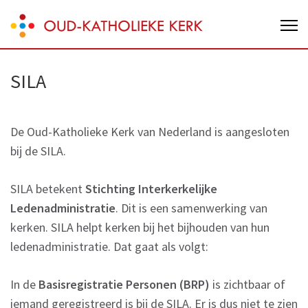
Skip
Oud-Katholieke Kerk van Nederland
to
content
(Press
SILA
Enter)
De Oud-Katholieke Kerk van Nederland is aangesloten
bij de SILA.
SILA betekent
Stichting Interkerkelijke
Ledenadministratie
. Dit is een samenwerking van
kerken. SILA helpt kerken bij het bijhouden van hun
ledenadministratie. Dat gaat als volgt:
In de
Basisregistratie Personen (BRP)
is zichtbaar of
iemand geregistreerd is bij de SILA. Er is dus niet te zien