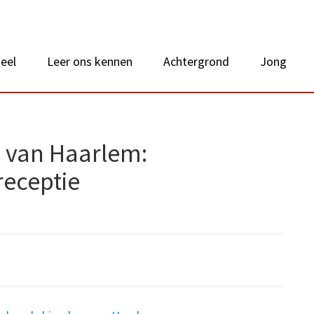
 van Nederland
eel
Leer ons kennen
Achtergrond
Jong
 van Haarlem:
receptie