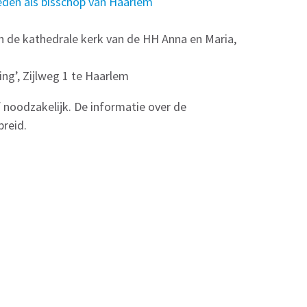
reden als bisschop van Haarlem
 in de kathedrale kerk van de HH Anna en Maria,
ing’, Zijlweg 1 te Haarlem
noodzakelijk. De informatie over de
preid.