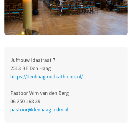
Juffrouw Idastraat 7
2513 BE Den Haag
https://denhaag.oudkatholiek.nl/
Pastoor Wim van den Berg
06 250 168 39
pastoor@denhaag.okkn.nl