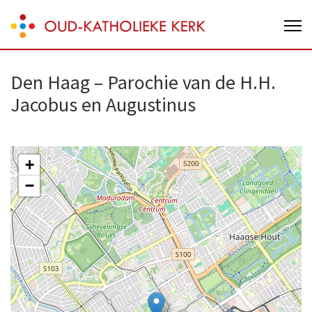
Skip
Oud-Katholieke Kerk van Nederland
to
content
(Press
Den Haag – Parochie van de H.H.
Enter)
Jacobus en Augustinus
+
−