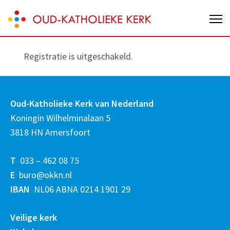
Skip
Oud-Katholieke Kerk van Nederland
to
content
(Press
Registratie is uitgeschakeld.
Enter)
Oud-Katholieke Kerk van Nederland
Koningin Wilhelminalaan 5
3818 HN Amersfoort
T
033 – 462 08 75
E
buro@okkn.nl
IBAN
NL06 ABNA 0214 1901 29
Veilige kerk