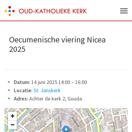
Skip
Oud-Katholieke Kerk van Nederland
to
content
(Press
Enter)
Oecumenische viering Nicea
2025
Datum:
14 juni 2025 14:00
–
16:00
Locatie:
St. Janskerk
Adres:
Achter de kerk 2, Gouda
+
−