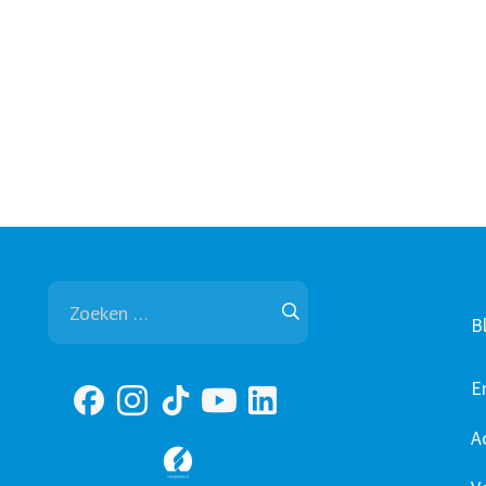
Zoeken
naar:
B
E
A