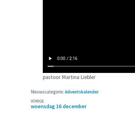
pastoor Martina Liebler
Nieuwscategorie:
Adventskalender
Berichtennavigatie
VORIGE
woensdag 16 december