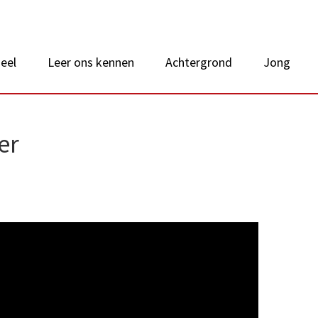
 van Nederland
eel
Leer ons kennen
Achtergrond
Jong
er