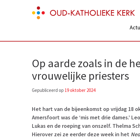
Skip
Oud-Katholieke Kerk
to
content
Actu
(Press
Enter)
Op aarde zoals in de he
vrouwelijke priesters
Gepubliceerd op
19 oktober 2024
Het hart van de bijeenkomst op vrijdag 18 ok
Amersfoort was de ‘mis met drie dames.’ Le
Lukas en de roeping van onszelf. Thelma Sc
Hierover zei ze eerder deze week in het
Ned