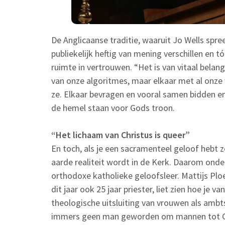
De Anglicaanse traditie, waaruit Jo Wells spre
publiekelijk heftig van mening verschillen en t
ruimte in vertrouwen. “Het is van vitaal belan
van onze algoritmes, maar elkaar met al onze v
ze. Elkaar bevragen en vooral samen bidden en
de hemel staan voor Gods troon.
“Het lichaam van Christus is queer”
En toch, als je een sacramenteel geloof hebt zo
aarde realiteit wordt in de Kerk. Daarom onder
orthodoxe katholieke geloofsleer. Mattijs Ploe
dit jaar ook 25 jaar priester, liet zien hoe je 
theologische uitsluiting van vrouwen als ambtsd
immers geen man geworden om mannen tot Go