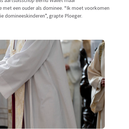
als aartsbisschop Bernd Wallet maar
orie met een ouder als dominee. “Ik moet voorkomen
rie domineeskinderen”, grapte Ploeger.