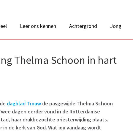
 van Nederland
eel
Leer ons kennen
Achtergrond
Jong
jding Thelma Schoon in hart
rde
dagblad Trouw
de pasgewijde Thelma Schoon
 Twee dagen eerder vond in de Rotterdamse
stad, haar drukbezochte priesterwijding plaats.
er in de kerk van God. Wat jou vandaag wordt