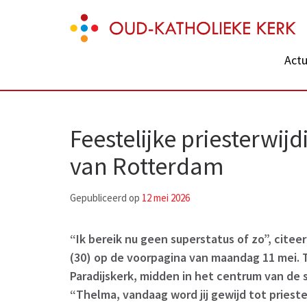
Skip
Oud-Katholieke Kerk
to
content
Actu
(Press
Enter)
Feestelijke priesterwi
van Rotterdam
Gepubliceerd op
12 mei 2026
“Ik bereik nu geen superstatus of zo”, citee
(30) op de voorpagina van maandag 11 mei.
Paradijskerk, midden in het centrum van de 
“Thelma, vandaag word jij gewijd tot priest