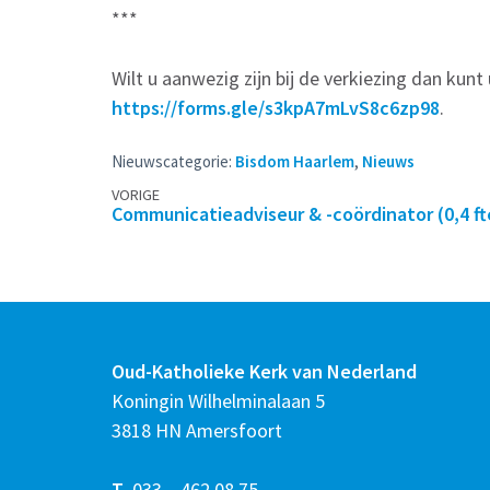
***
Wilt u aanwezig zijn bij de verkiezing dan kunt
https://forms.gle/s3kpA7mLvS8c6zp98
.
Nieuwscategorie:
Bisdom Haarlem
,
Nieuws
Berichtennavigatie
VORIGE
Communicatieadviseur & -coördinator (0,4 ft
Oud-Katholieke Kerk van Nederland
Koningin Wilhelminalaan 5
3818 HN Amersfoort
T
033 – 462 08 75