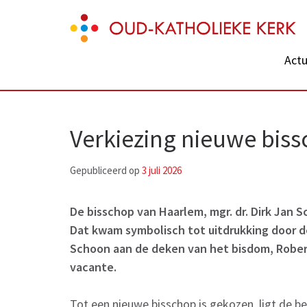
Skip
Oud-Katholieke Kerk
to
content
Actu
(Press
Enter)
Verkiezing nieuwe bis
Gepubliceerd op
3 juli 2026
De bisschop van Haarlem, mgr. dr. Dirk Jan S
Dat kwam symbolisch tot uitdrukking door d
Schoon aan de deken van het bisdom, Robert 
vacante.
Tot een nieuwe bisschop is gekozen, ligt de b