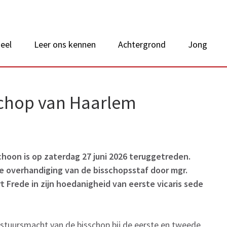
 van Nederland
eel
Leer ons kennen
Achtergrond
Jong
schop van Haarlem
choon is op zaterdag 27 juni 2026 teruggetreden.
e overhandiging van de bisschopsstaf door mgr.
Frede in zijn hoedanigheid van eerste vicaris sede
estuursmacht van de bisschop bij de eerste en tweede