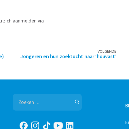
 u zich aanmelden via
VOLGENDE
e)
Jongeren en hun zoektocht naar ‘houvast’
Zoeken
naar:
B
E