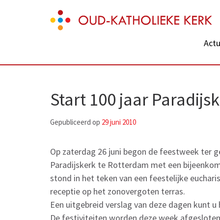
Skip
Oud-Katholieke Kerk
to
content
Actu
(Press
Enter)
Start 100 jaar Paradij
Gepubliceerd op
29 juni 2010
Op zaterdag 26 juni begon de feestweek ter g
Paradijskerk te Rotterdam met een bijeenkoms
stond in het teken van een feestelijke euchari
receptie op het zonovergoten terras.
Een uitgebreid verslag van deze dagen kunt u 
De festiviteiten worden deze week afgeslote