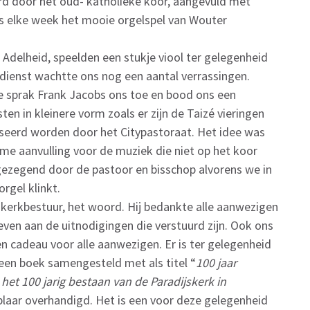
d door het oud- katholieke koor, aangevuld met
als elke week het mooie orgelspel van Wouter
Adelheid, speelden een stukje viool ter gelegenheid
 dienst wachtte ons nog een aantal verrassingen.
e sprak Frank Jacobs ons toe en bood ons een
ten in kleinere vorm zoals er zijn de Taizé vieringen
seerd worden door het Citypastoraat. Het idee was
me aanvulling voor de muziek die niet op het koor
ezegend door de pastoor en bisschop alvorens we in
rgel klinkt.
kerkbestuur, het woord. Hij bedankte alle aanwezigen
even aan de uitnodigingen die verstuurd zijn. Ook ons
n cadeau voor alle aanwezigen. Er is ter gelegenheid
 een boek samengesteld met als titel “
100 jaar
het 100 jarig bestaan van de Paradijskerk in
aar overhandigd. Het is een voor deze gelegenheid