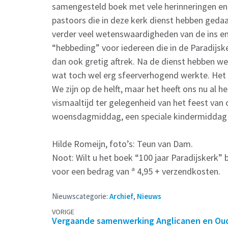
samengesteld boek met vele herinneringen en o
pastoors die in deze kerk dienst hebben gedaa
verder veel wetenswaardigheden van de ins en 
“hebbeding” voor iedereen die in de Paradijsk
dan ook gretig aftrek. Na de dienst hebben w
wat toch wel erg sfeerverhogend werkte. Het 
We zijn op de helft, maar het heeft ons nu al h
vismaaltijd ter gelegenheid van het feest van 
woensdagmiddag, een speciale kindermiddag o
Hilde Romeijn, foto’s: Teun van Dam.
Noot: Wilt u het boek “100 jaar Paradijskerk” b
voor een bedrag van ª 4,95 + verzendkosten.
Nieuwscategorie:
Archief
,
Nieuws
Berichtennavigatie
VORIGE
Vergaande samenwerking Anglicanen en Ou