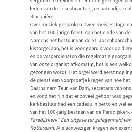
vergeten te melden dat er mooi gezongen wer
leden van de Josephcantorij, en natuurlijk zo
Blacquière.
Over muziek gesproken: twee meisjes, Inge en 
van het 100-jarige feest. Aan het einde van de
Namens het bestuur van de St. Josephparochi
kistorgel aan, het is voor gebruik voor de diens
en de vesperdiensten die regelmatig georgani
van onze organist afkomstig, het is een welko
gezongen wordt. Het orgel werd eerst nog ing
de dienst een voorproefje kregen van hoe het o
Daarna nam Teun van Dam, secretaris van ons 
en vond het fijn dat er zoveel gehoor was geg
kerkbestuur had een cadeau in petto en wel ee
van het 100-jarig bestaan van de Paradijskerk
Paradijskerk” Een uitgave ter gelegenheid van 
Rotterdam.
Alle aanwezigen kregen een exempl