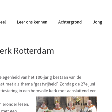
 van Nederland
eel
Leer ons kennen
Achtergrond
Jong
skerk Rotterdam
elegenheid van het 100-jarig bestaan van de
t met als thema ‘gastvrijheid’. Zondag de 27e juni
stieviering in een bomvolle kerk met aansluitend een
hieronder lezen.
n met een