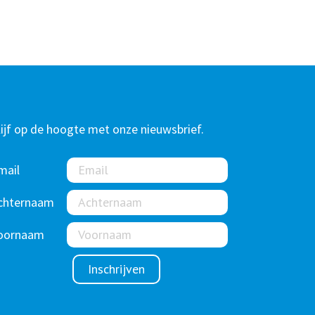
lijf op de hoogte met onze nieuwsbrief.
mail
chternaam
oornaam
Inschrijven