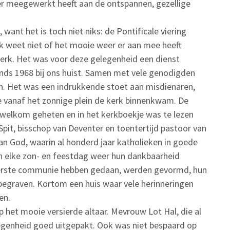
er meegewerkt heeft aan de ontspannen, gezellige
ant het is toch niet niks: de Pontificale viering
k weet niet of het mooie weer er aan mee heeft
erk. Het was voor deze gelegenheid een dienst
inds 1968 bij ons huist. Samen met vele genodigden
en. Het was een indrukkende stoet aan misdienaren,
e vanaf het zonnige plein de kerk binnenkwam. De
welkom geheten en in het kerkboekje was te lezen
Spit, bisschop van Deventer en toentertijd pastoor van
 van God, waarin al honderd jaar katholieken in goede
 elke zon- en feestdag weer hun dankbaarheid
n eerste communie hebben gedaan, werden gevormd, hun
n begraven. Kortom een huis waar vele herinneringen
en.
 het mooie versierde altaar. Mevrouw Lot Hal, die al
egenheid goed uitgepakt. Ook was niet bespaard op