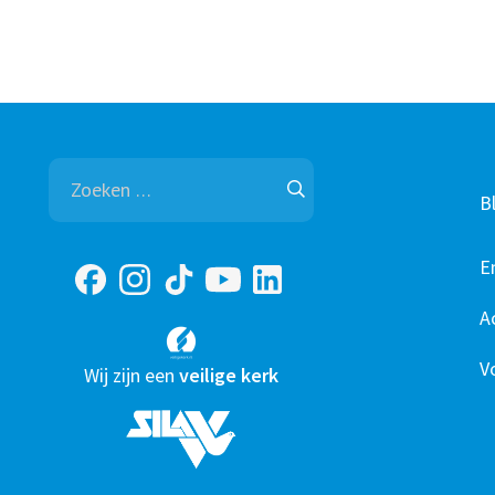
Zoeken
naar:
B
E
A
V
Wij zijn een
veilige kerk