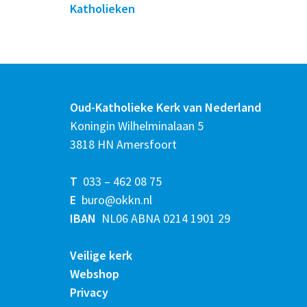
Katholieken
Oud-Katholieke Kerk van Nederland
Koningin Wilhelminalaan 5
3818 HN Amersfoort
T
033 – 462 08 75
E
buro@okkn.nl
IBAN
NL06 ABNA 0214 1901 29
Veilige kerk
Webshop
Privacy