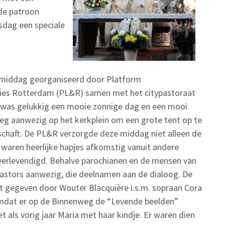
 de patroon
nsdag een speciale
n middag georganiseerd door Platform
ties Rotterdam (PL&R) samen met het citypastoraat
et was gelukkig een mooie zonnige dag en een mooi
eg aanwezig op het kerkplein om een grote tent op te
schaft. De PL&R verzorgde deze middag niet alleen de
waren heerlijke hapjes afkomstig vanuit andere
 verlevendigd. Behalve parochianen en de mensen van
astors aanwezig, die deelnamen aan de dialoog. De
 gegeven door Wouter Blacquière i.s.m. sopraan Cora
omdat er op de Binnenweg de “Levende beelden”
t als vorig jaar Maria met haar kindje. Er waren dien