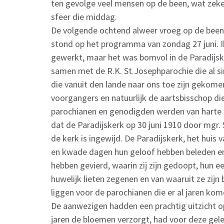
ten gevolge veel mensen op de been, wat zek
sfeer die middag.
De volgende ochtend alweer vroeg op de been, w
stond op het programma van zondag 27 juni. I
gewerkt, maar het was bomvol in de Paradijsk
samen met de R.K. St.Josephparochie die al s
die vanuit den lande naar ons toe zijn gekom
voorgangers en natuurlijk de aartsbisschop di
parochianen en genodigden werden van harte 
dat de Paradijskerk op 30 juni 1910 door mgr. 
de kerk is ingewijd. De Paradijskerk, het huis
en kwade dagen hun geloof hebben beleden en
hebben gevierd, waarin zij zijn gedoopt, hu
huwelijk lieten zegenen en van waaruit ze zij
liggen voor de parochianen die er al jaren kom
De aanwezigen hadden een prachtig uitzicht op
jaren de bloemen verzorgt, had voor deze gel