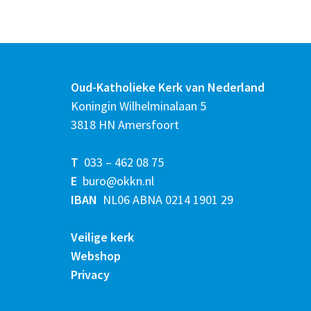
Oud-Katholieke Kerk van Nederland
Koningin Wilhelminalaan 5
3818 HN Amersfoort
T
033 – 462 08 75
E
buro@okkn.nl
IBAN
NL06 ABNA 0214 1901 29
Veilige kerk
Webshop
Privacy