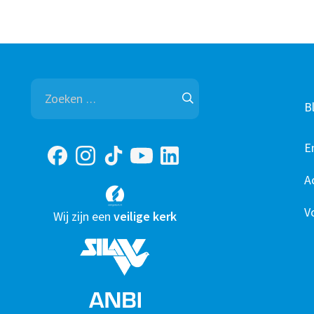
Zoeken
naar:
B
E
A
V
Wij zijn een
veilige kerk