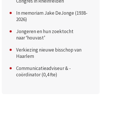
Congres in Rheinfelden
In memoriam Jake DeJonge (1938-
2026)
Jongeren en hun zoektocht
naar ‘houvast’
Verkiezing nieuwe bisschop van
Haarlem
Communicatieadviseur & -
coördinator (0,4 fte)