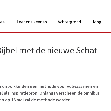
 van Nederland
eel
Leer ons kennen
Achtergrond
Jong
Bijbel met de nieuwe Schat
n ontwikkelden een methode voor volwassenen en
el als inspiratiebron. Onlangs verscheen de omnibus
 en op 16 mei zal de methode worden
e.