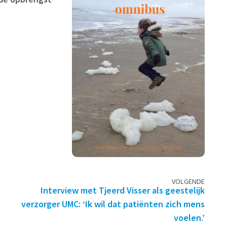
VOLGENDE
Interview met Tjeerd Visser als geestelijk
verzorger UMC: ‘Ik wil dat patiënten zich mens
voelen.’