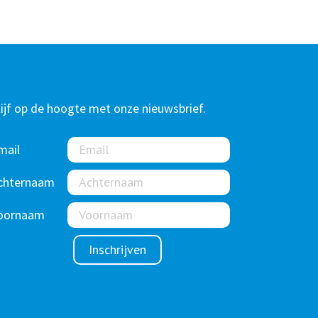
lijf op de hoogte met onze nieuwsbrief.
mail
chternaam
oornaam
Inschrijven