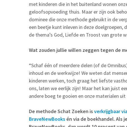
met kinderen die in het buitenland wonen onz
geloofsopvoeding thuis. Maar er zijn ook beh
dominee die onze methode gebruikt in de verple
een beetje kunt inleven in deze doelgroepen, da
de thema’s God, Liefde en Troost van grote w
Wat zouden jullie willen zeggen tegen de m
“Schaf één of meerdere delen (of de Omnibus)
inhoud en de werkwijze! We weten dat mensen 
kinderen werken, toch graag het liefste vasth
ons, laten we eerlijk zijn! Maar het kan juist 
andere boeg te gooien en onze materialen uit 
De methode Schat Zoeken is
verkrijgbaar vi
BraveNewBooks
én via de boekhandel. Als je
BraveNewBooks, dan wordt 10 procent van 