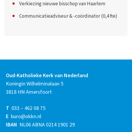
Verkiezing nieuwe bisschop van Haarlem
Communicatieadviseur & -coördinator (0,4 fte)
Oud-Katholieke Kerk van Nederland
Koningin Wilhelminalaan 5
3818 HN Amersfoort
T
033 – 462 08 75
E
buro@okkn.nl
IBAN
NL06 ABNA 0214 1901 29