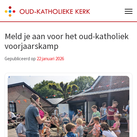
Skip
Oud-Katholieke Kerk van Nederland
to
content
(Press
Meld je aan voor het oud-katholiek
Enter)
voorjaarskamp
Gepubliceerd op
22 januari 2026