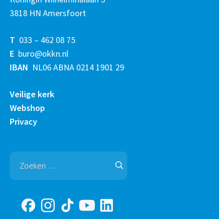
3818 HN Amersfoort
T
033 – 462 08 75
E
buro@okkn.nl
IBAN
NL06 ABNA 0214 1901 29
Veilige kerk
Webshop
Privacy
Zoeken
naar: