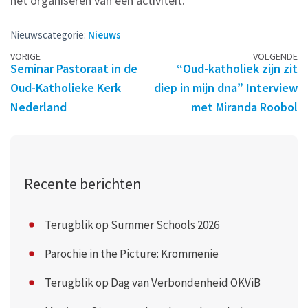
het organiseren van een activiteit.
Nieuwscategorie:
Nieuws
Berichtennavigatie
VORIGE
VOLGENDE
Seminar Pastoraat in de
“Oud-katholiek zijn zit
Oud-Katholieke Kerk
diep in mijn dna” Interview
Nederland
met Miranda Roobol
Recente berichten
Terugblik op Summer Schools 2026
Parochie in the Picture: Krommenie
Terugblik op Dag van Verbondenheid OKViB