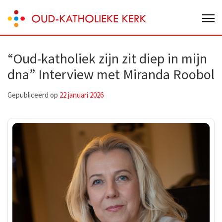
Skip
Oud-Katholieke Kerk van Nederland
to
content
(Press
“Oud-katholiek zijn zit diep in mijn
Enter)
dna” Interview met Miranda Roobol
Gepubliceerd op
22 januari 2026