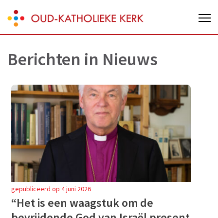
Skip
Oud-Katholieke Kerk van Nederland
to
content
(Press
Berichten in
Nieuws
Enter)
gepubliceerd op 4 juni 2026
“Het is een waagstuk om de
bevrijdende God van Israël present