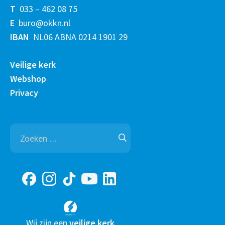
T
033 – 462 08 75
E
buro@okkn.nl
IBAN
NL06 ABNA 0214 1901 29
Veilige kerk
Webshop
Privacy
Zoeken
naar:
Wij zijn een
veilige kerk