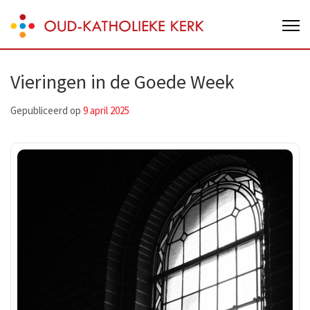
Skip
Oud-Katholieke Kerk van Nederland
to
content
(Press
Vieringen in de Goede Week
Enter)
Gepubliceerd op
9 april 2025