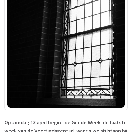
Op zondag 13 april begint de Goede Week: de laatste
week van de Veertigdagentijd, waarin we stilstaan bij