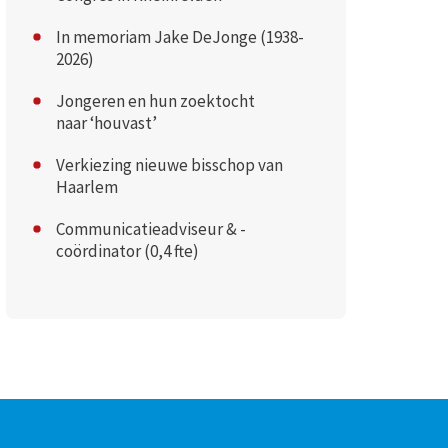
In memoriam Jake DeJonge (1938-
2026)
Jongeren en hun zoektocht
naar ‘houvast’
Verkiezing nieuwe bisschop van
Haarlem
Communicatieadviseur & -
coördinator (0,4 fte)