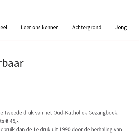
 van Nederland
eel
Leer ons kennen
Achtergrond
Jong
rbaar
! De tweede druk van het Oud-Katholiek Gezangboek.
s € 45,-.
gebruik dan de 1e druk uit 1990 door de herhaling van