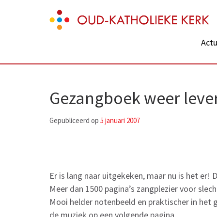
Skip
Oud-Katholieke Kerk
to
content
Actu
(Press
Enter)
Gezangboek weer leve
Gepubliceerd op
5 januari 2007
Er is lang naar uitgekeken, maar nu is het er
Meer dan 1500 pagina’s zangplezier voor slecht
Mooi helder notenbeeld en praktischer in het 
de muziek op een volgende pagina.