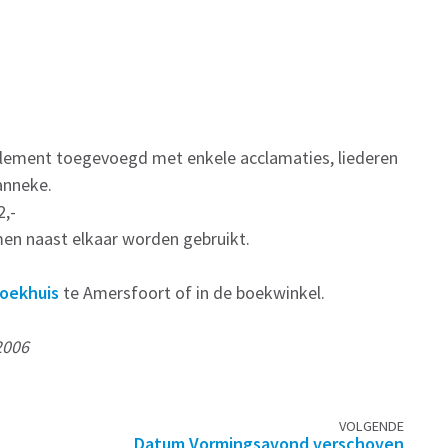
plement toegevoegd met enkele acclamaties, liederen
anneke.
2,-
en naast elkaar worden gebruikt.
oekhuis
te Amersfoort of in de boekwinkel.
2006
VOLGENDE
Datum Vormingsavond verschoven