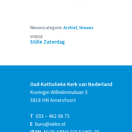
Nieuwscategorie:
Archief
,
Nieuws
Berichtennavigatie
VORIGE
Stille Zaterdag
Oud-Katholieke Kerk van Nederland
Koningin Wilhelminalaan 5
3818 HN Amersfoort
T
033 – 462 08 75
E
buro@okkn.nl
IBAN
NL06 ABNA 0214 1901 29