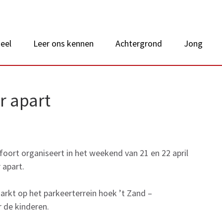
 van Nederland
eel
Leer ons kennen
Achtergrond
Jong
r apart
foort organiseert in het weekend van 21 en 22 april
 apart.
markt op het parkeerterrein hoek ’t Zand –
 de kinderen.