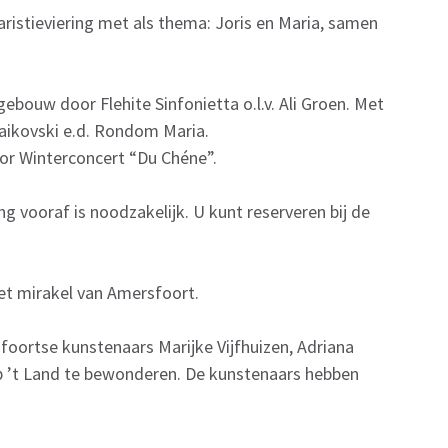
aristieviering met als thema: Joris en Maria, samen
gebouw door Flehite Sinfonietta o.l.v. Ali Groen. Met
jaikovski e.d. Rondom Maria.
r Winterconcert “Du Chéne”.
ng vooraf is noodzakelijk. U kunt reserveren bij de
et mirakel van Amersfoort.
foortse kunstenaars Marijke Vijfhuizen, Adriana
p ’t Land te bewonderen. De kunstenaars hebben