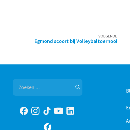
VOLGENDE
Egmond scoort bij Volleybaltoernooi
Zoeken
naar:
B
E
A