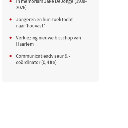
In memoriam Jake DeJonge (1938-
2026)
Jongeren en hun zoektocht
naar ‘houvast’
Verkiezing nieuwe bisschop van
Haarlem
Communicatieadviseur & -
coördinator (0,4 fte)