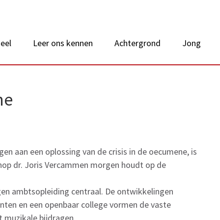
 van Nederland
eel
Leer ons kennen
Achtergrond
Jong
ne
en aan een oplossing van de crisis in de oecumene, is
chop dr. Joris Vercammen morgen houdt op de
igen ambtsopleiding centraal. De ontwikkelingen
denten en een openbaar college vormen de vaste
 muzikale bijdragen.