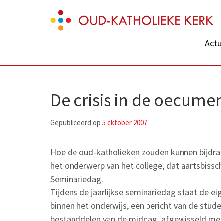
Skip
Oud-Katholieke Kerk
to
content
Actu
(Press
Enter)
De crisis in de oecume
Gepubliceerd op
5 oktober 2007
Hoe de oud-katholieken zouden kunnen bijdrag
het onderwerp van het college, dat aartsbiss
Seminariedag.
Tijdens de jaarlijkse seminariedag staat de e
binnen het onderwijs, een bericht van de stu
bestanddelen van de middag, afgewisseld met