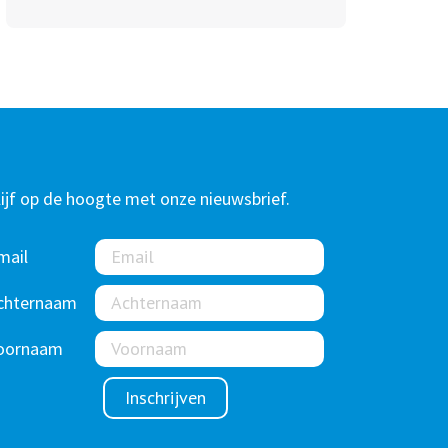
lijf op de hoogte met onze nieuwsbrief.
mail
chternaam
oornaam
Inschrijven