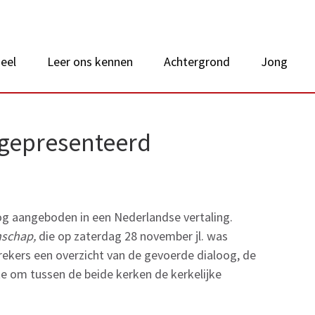
 van Nederland
eel
Leer ons kennen
Achtergrond
Jong
 gepresenteerd
og aangeboden in een Nederlandse vertaling.
schap,
die op zaterdag 28 november jl. was
rekers een overzicht van de gevoerde dialoog, de
te om tussen de beide kerken de kerkelijke