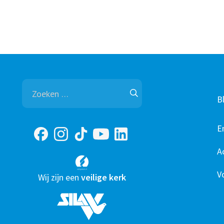
Zoeken
naar:
B
E
A
V
Wij zijn een
veilige kerk