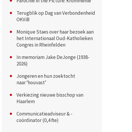
Parochie in the Picture: Krommenie
Terugblik op Dag van Verbondenheid
OKViB
Monique Staes over haar bezoek aan
het Internationaal Oud-Katholieken
Congres in Rheinfelden
In memoriam Jake DeJonge (1938-
2026)
Jongeren en hun zoektocht
naar ‘houvast’
Verkiezing nieuwe bisschop van
Haarlem
Communicatieadviseur & -
coördinator (0,4 fte)