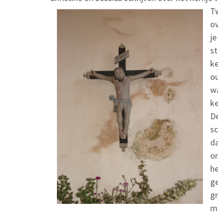
Tw
ov
je
st
ke
ou
wa
ke
De
sc
da
on
he
ge
gr
me