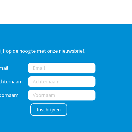
lijf op de hoogte met onze nieuwsbrief.
mail
chternaam
oornaam
Inschrijven