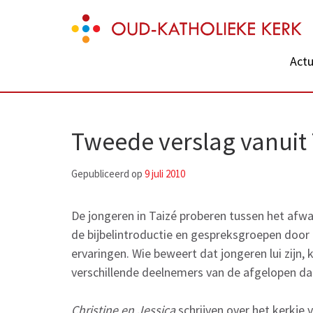
Skip
Oud-Katholieke Kerk
to
content
Actu
(Press
Enter)
Tweede verslag vanuit 
Gepubliceerd op
9 juli 2010
De jongeren in Taizé proberen tussen het afwa
de bijbelintroductie en gespreksgroepen door
ervaringen. Wie beweert dat jongeren lui zijn, k
verschillende deelnemers van de afgelopen da
Christine en Jessica
schrijven over het kerkje