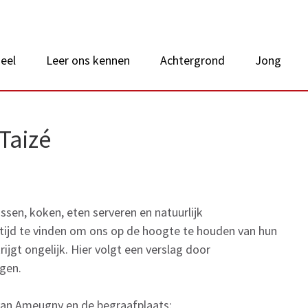
 van Nederland
eel
Leer ons kennen
Achtergrond
Jong
Taizé
ssen, koken, eten serveren en natuurlijk
 tijd te vinden om ons op de hoogte te houden van hun
rijgt ongelijk. Hier volgt een verslag door
gen.
 van Ameugny en de begraafplaats: