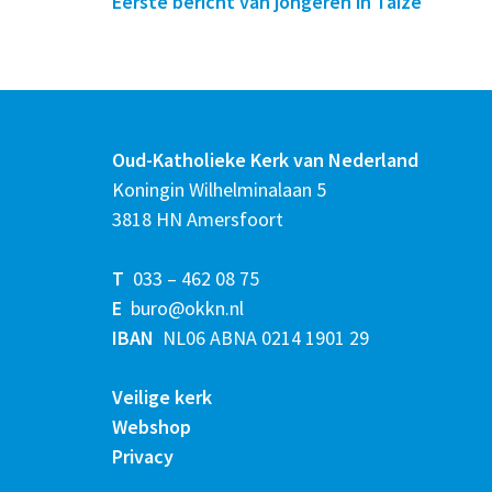
Eerste bericht van jongeren in Taizé
Oud-Katholieke Kerk van Nederland
Koningin Wilhelminalaan 5
3818 HN Amersfoort
T
033 – 462 08 75
E
buro@okkn.nl
IBAN
NL06 ABNA 0214 1901 29
Veilige kerk
Webshop
Privacy