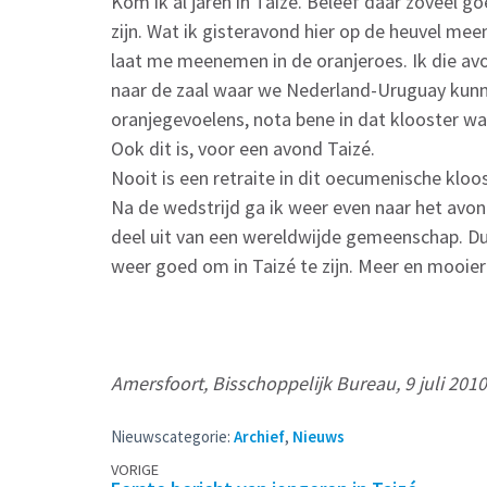
Kom ik al jaren in Taizé. Beleef daar zoveel g
zijn. Wat ik gisteravond hier op de heuvel meem
laat me meenemen in de oranjeroes. Ik die avo
naar de zaal waar we Nederland-Uruguay kunn
oranjegevoelens, nota bene in dat klooster w
Ook dit is, voor een avond Taizé.
Nooit is een retraite in dit oecumenische kloo
Na de wedstrijd ga ik weer even naar het avo
deel uit van een wereldwijde gemeenschap. Dus 
weer goed om in Taizé te zijn. Meer en mooier 
Amersfoort, Bisschoppelijk Bureau, 9 juli 2010
Nieuwscategorie:
Archief
,
Nieuws
Berichtennavigatie
VORIGE