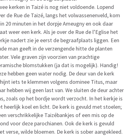
ee kerken in Taizé is nog niet voldoende. Lopend
er de Rue de Taizé, langs het volwassenenveld, kom
 in 20 minuten in het dorpje Ameugny en ook daar
aat weer een kerk. Als je over de Rue de l’Eglise het
rkje nadert zie je eerst de begraafplaats liggen. Een
de man geeft in de verzengende hitte de planten
ter. Vele graven zijn voorzien van prachtige
ramische blomstukken (ja dat is mogelijk). Handig!
ze hebben geen water nodig. De deur van de kerk
hijnt iets te klemmen volgens dominee Titus, maar
ar hebben wij geen last van. We sluiten de deur achter
s, zoals op het bordje wordt verzocht. In het kerkje is
t heerlijk koel en licht. De kerk is gevuld met stoelen;
en verschrikkelijke Taizébankjes of een mis op de
ond voor deze parochianen. Ook de kerk is gevuld
t verse, wilde bloemen. De kerk is sober aangekleed.