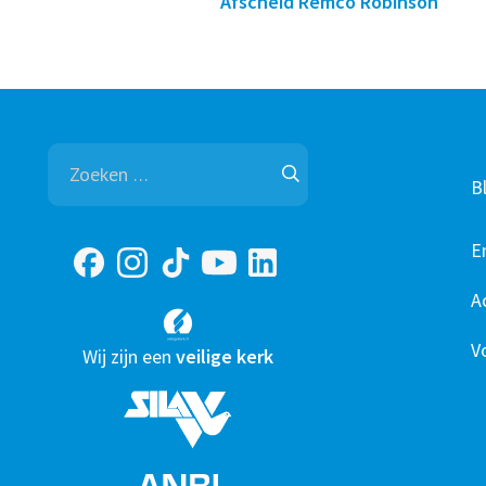
Afscheid Remco Robinson
Zoeken
naar:
B
E
A
V
Wij zijn een
veilige kerk