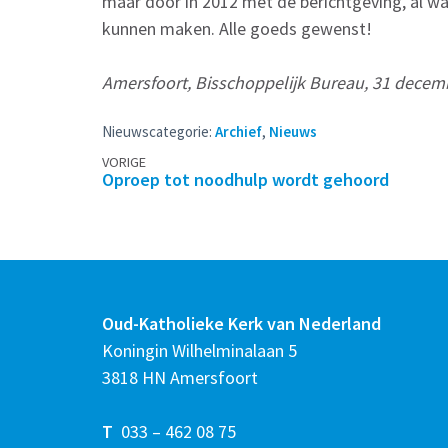
maar door in 2012 met de berichtgeving, al w
kunnen maken. Alle goeds gewenst!
Amersfoort, Bisschoppelijk Bureau, 31 decem
Nieuwscategorie:
Archief
,
Nieuws
Berichtennavigatie
VORIGE
Oproep tot noodhulp wordt gehoord
Oud-Katholieke Kerk van Nederland
Koningin Wilhelminalaan 5
3818 HN Amersfoort
T
033 – 462 08 75