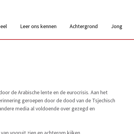
 van Nederland
eel
Leer ons kennen
Achtergrond
Jong
or de Arabische lente en de eurocrisis. Aan het
herinnering geroepen door de dood van de Tsjechisch
or andere media al voldoende over gezegd en
van vooruit zien en achterom kijken.