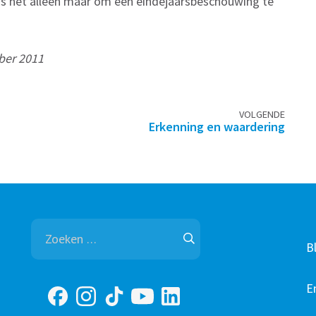
as het alleen maar om een eindejaarsbeschouwing te
ber 2011
VOLGENDE
Erkenning en waardering
Zoeken
naar:
B
E