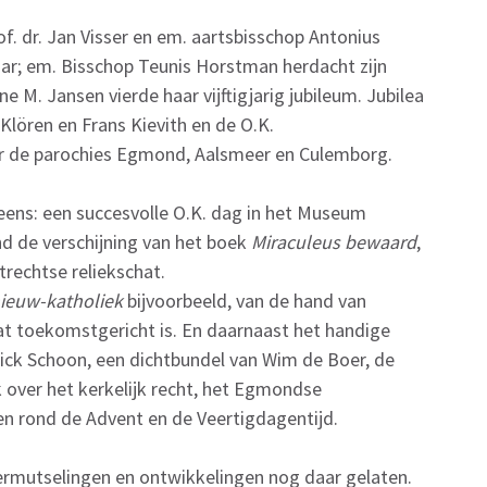
. dr. Jan Visser en em. aartsbisschop Antonius
jaar; em. Bisschop Teunis Horstman herdacht zijn
ne M. Jansen vierde haar vijftigjarig jubileum. Jubilea
Klören en Frans Kievith en de O.K.
or de parochies Egmond, Aalsmeer en Culemborg.
eens: een succesvolle O.K. dag in het Museum
ond de verschijning van het boek
Miraculeus bewaard
,
trechtse reliekschat.
ieuw-katholiek
bijvoorbeeld, van de hand van
t toekomstgericht is. En daarnaast het handige
ick Schoon, een dichtbundel van Wim de Boer, de
k over het kerkelijk recht, het Egmondse
en rond de Advent en de Veertigdagentijd.
rmutselingen en ontwikkelingen nog daar gelaten.