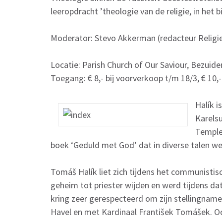
leeropdracht ’theologie van de religie, in het 
Moderator: Stevo Akkerman (redacteur Religi
Locatie: Parish Church of Our Saviour, Bezui
Toegang: € 8,- bij voorverkoop t/m 18/3, € 10,-
Halík i
Karelsu
Templet
boek ‘Geduld met God’ dat in diverse talen w
Tomáš Halík liet zich tijdens het communistis
geheim tot priester wijden en werd tijdens dat
kring zeer gerespecteerd om zijn stellingname
Havel en met Kardinaal František Tomášek. Ook