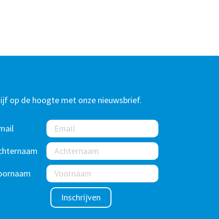
lijf op de hoogte met onze nieuwsbrief.
mail
chternaam
oornaam
Inschrijven