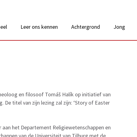
 van Nederland
eel
Leer ons kennen
Achtergrond
Jong
oloog en filosoof Tomáš Halík op initiatief van
De titel van zijn lezing zal zijn: ‘Story of Easter
aar aan het Departement Religiewetenschappen en
happen van de Universiteit van Tilburg met de