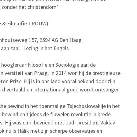
bijzonder het christendom’.
e & Filosofie TROUW)
denhoutseweg 157, 2594 AG Den Haag
 aan zaal. Lezing in het Engels
s hoogleraar Filosofie en Sociologie aan de
niversiteit van Praag. In 2014 won hij de prestigieuze
on Prize. Hij is in ons land vooral bekend door zijn
erd vertaald en internationaal goed wordt ontvangen.
che bewind in het toenmalige Tsjechoslowakije in het
 bewind en tijdens de fluwelen revolutie in brede
s. Hij was o.m. bevriend met oud- president Vaklav
 nu is Hálik met zijn scherpe observaties en