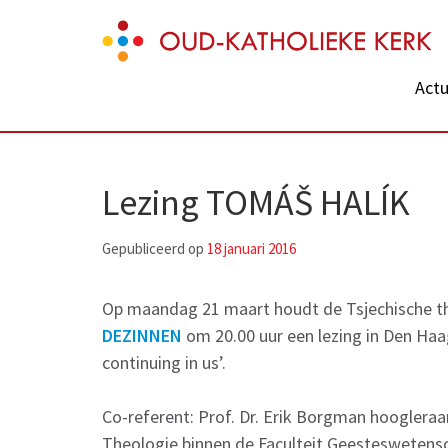
Skip
Oud-Katholieke Kerk
to
content
Actu
(Press
Enter)
Lezing TOMÁŠ HALÍK
Gepubliceerd op
18 januari 2016
Op maandag 21 maart houdt de Tsjechische the
DEZINNEN
om 20.00 uur een lezing in Den Haag. 
continuing in us’.
Co-referent: Prof. Dr. Erik Borgman hoogler
Theologie binnen de Faculteit Geesteswetensc