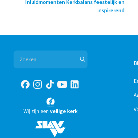
Inluidmomenten Kerkbalans feestelijk en
inspirerend
Zoeken
naar:
B
E
A
V
Wij zijn een
veilige kerk