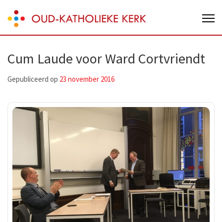
Skip
Oud-Katholieke Kerk van Nederland
to
content
(Press
Cum Laude voor Ward Cortvriendt
Enter)
Gepubliceerd op
23 november 2016