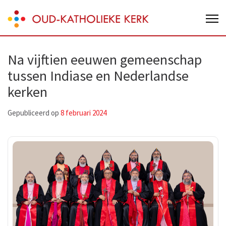
Skip
Oud-Katholieke Kerk van Nederland
to
content
(Press
Na vijftien eeuwen gemeenschap
Enter)
tussen Indiase en Nederlandse
kerken
Gepubliceerd op
8 februari 2024