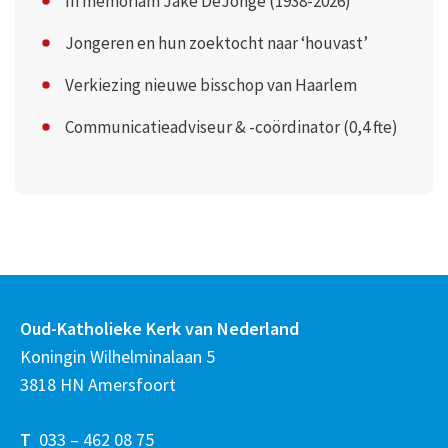
In memoriam Jake DeJonge (1938-2026)
Jongeren en hun zoektocht naar ‘houvast’
Verkiezing nieuwe bisschop van Haarlem
Communicatieadviseur & -coördinator (0,4 fte)
Oud-Katholieke Kerk van Nederland
Koningin Wilhelminalaan 5
3818 HN Amersfoort
T
033 – 462 08 75