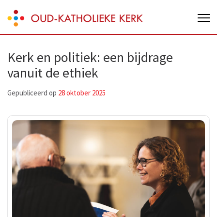
Skip
Oud-Katholieke Kerk van Nederland
to
content
(Press
Kerk en politiek: een bijdrage
Enter)
vanuit de ethiek
Gepubliceerd op
28 oktober 2025