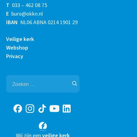
T
033 – 462 08 75
E
buro@okkn.nl
IBAN
NL06 ABNA 0214 1901 29
Veilige kerk
Webshop
Privacy
Zoeken
naar:
Wij zijn een
veilige kerk