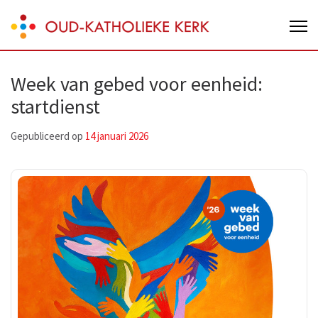
Skip
Oud-Katholieke Kerk van Nederland
to
content
(Press
Week van gebed voor eenheid:
Enter)
startdienst
Gepubliceerd op
14 januari 2026