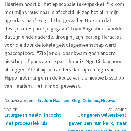
Haarlem hoort bij het episcopale takenpakket. “Ik kom
met mijn vrouw naar je afscheid. Ik zag het al in mijn
agenda staan”, zegt de burgervader. Hoe zou dat
destijds in Hippo zijn gegaan? Toen Augustinus voelde
dat zijn einde naderde, droeg hij zijn leerling Heraclius
voor die door de lokale geloofsgemeenschap werd
geaccepteerd. “Zie je nou, daar kwam geen andere
bisschop of paus aan te pas”, hoor ik Mgr. Dick Schoon
al zeggen. Al zal hij zich anders dan zijn collega van
Hippo niet mengen in de keuze van de nieuwe bisschop
van Haarlem. Het is mooi geweest.
Nieuwscategorie:
Bisdom Haarlem
,
Blog
,
Columns
,
Nieuws
Berichtennavigatie
VORIGE
VOLGENDE
Liturgie in beeld: Intocht
Jongeren willen best
met processiekruis
geven aan hun kerk, maar