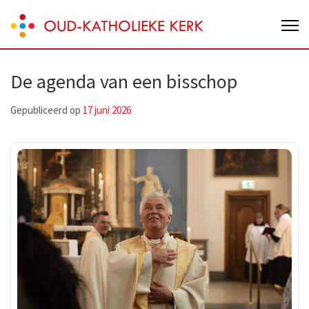
Skip
Oud-Katholieke Kerk van Nederland
to
content
(Press
De agenda van een bisschop
Enter)
Gepubliceerd op
17 juni 2026