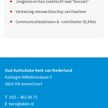
Jongeren en hun zoektocht naar ‘houvast’
Verkiezing nieuwe bisschop van Haarlem
Communicatieadviseur & -coördinator (0,4 fte)
Oud-Katholieke Kerk van Nederland
Koningin Wilhelminalaan 5
3818 HN Amersfoort
T
033 – 462 08 75
E
buro@okkn.nl