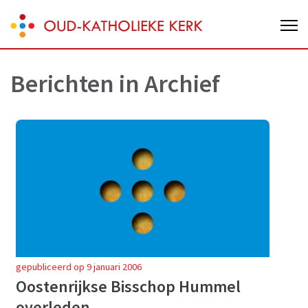
Skip
Oud-Katholieke Kerk van Nederland
to
content
(Press
Berichten in
Archief
Enter)
gepubliceerd op 9 januari 2006
Oostenrijkse Bisschop Hummel
overleden