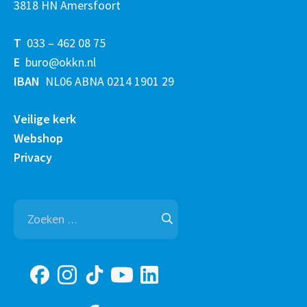
3818 HN Amersfoort
T
033 – 462 08 75
E
buro@okkn.nl
IBAN
NL06 ABNA 0214 1901 29
Veilige kerk
Webshop
Privacy
Zoeken
naar: