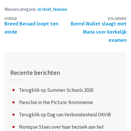
Nieuwscategorie:
Archief
,
Nieuws
Berichtennavigatie
VORIGE
VOLGENDE
Breed Beraad loopt ten
Bernd Wallet slaagt met
einde
Maria voor kerkelijk
examen
Recente berichten
Terugblik op Summer Schools 2026
Parochie in the Picture: Krommenie
Terugblik op Dag van Verbondenheid OKViB
Monique Staes over haar bezoek aan het