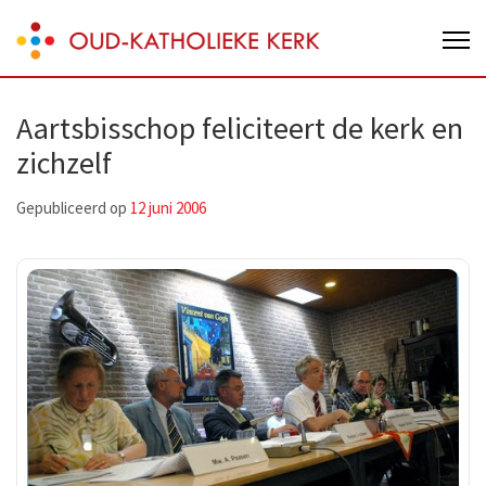
Skip
Oud-Katholieke Kerk van Nederland
to
content
(Press
Aartsbisschop feliciteert de kerk en
Enter)
zichzelf
Gepubliceerd op
12 juni 2006