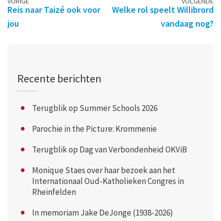
Berichtennavigatie
VORIGE
VOLGENDE
Reis naar Taizé ook voor
Welke rol speelt Willibrord
jou
vandaag nog?
Recente berichten
Terugblik op Summer Schools 2026
Parochie in the Picture: Krommenie
Terugblik op Dag van Verbondenheid OKViB
Monique Staes over haar bezoek aan het
Internationaal Oud-Katholieken Congres in
Rheinfelden
In memoriam Jake DeJonge (1938-2026)