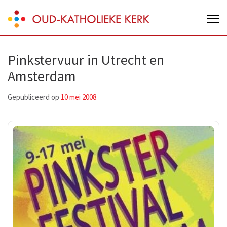
Skip
Oud-Katholieke Kerk van Nederland
to
content
(Press
Pinkstervuur in Utrecht en
Enter)
Amsterdam
Gepubliceerd op
10 mei 2008