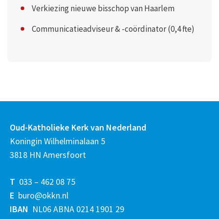
Verkiezing nieuwe bisschop van Haarlem
Communicatieadviseur & -coördinator (0,4 fte)
Oud-Katholieke Kerk van Nederland
Koningin Wilhelminalaan 5
3818 HN Amersfoort
T
033 – 462 08 75
E
buro@okkn.nl
IBAN
NL06 ABNA 0214 1901 29