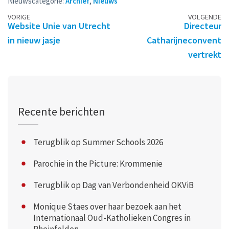
Nieuwscategorie:
Archief
,
Nieuws
Berichtennavigatie
VORIGE
VOLGENDE
Website Unie van Utrecht
Directeur
in nieuw jasje
Catharijneconvent
vertrekt
Recente berichten
Terugblik op Summer Schools 2026
Parochie in the Picture: Krommenie
Terugblik op Dag van Verbondenheid OKViB
Monique Staes over haar bezoek aan het
Internationaal Oud-Katholieken Congres in
Rheinfelden