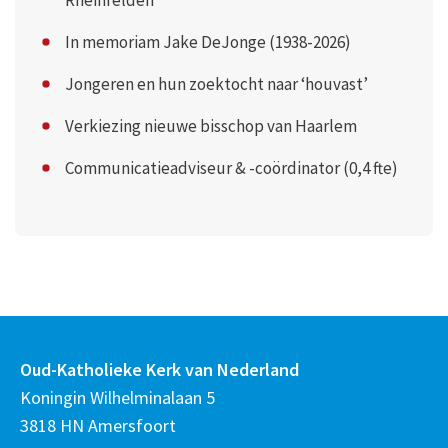
In memoriam Jake DeJonge (1938-2026)
Jongeren en hun zoektocht naar ‘houvast’
Verkiezing nieuwe bisschop van Haarlem
Communicatieadviseur & -coördinator (0,4 fte)
Oud-Katholieke Kerk van Nederland
Koningin Wilhelminalaan 5
3818 HN Amersfoort