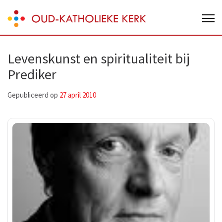
Skip
Oud-Katholieke Kerk van Nederland
to
content
(Press
Levenskunst en spiritualiteit bij
Enter)
Prediker
Gepubliceerd op
27 april 2010