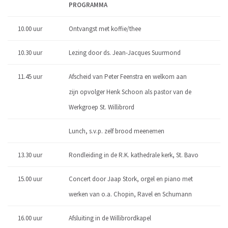
PROGRAMMA
10.00 uur
Ontvangst met koffie/thee
10.30 uur
Lezing door ds. Jean-Jacques Suurmond
11.45 uur
Afscheid van Peter Feenstra en welkom aan
zijn opvolger Henk Schoon als pastor van de
Werkgroep St. Willibrord
Lunch, s.v.p. zelf brood meenemen
13.30 uur
Rondleiding in de R.K. kathedrale kerk, St. Bavo
15.00 uur
Concert door Jaap Stork, orgel en piano met
werken van o.a. Chopin, Ravel en Schumann
16.00 uur
Afsluiting in de Willibrordkapel