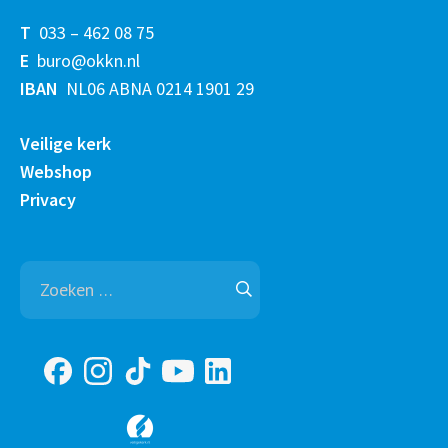
T
033 – 462 08 75
E
buro@okkn.nl
IBAN
NL06 ABNA 0214 1901 29
Veilige kerk
Webshop
Privacy
Zoeken
naar: