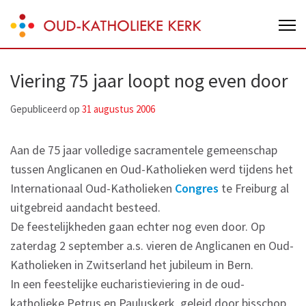
Skip
Oud-Katholieke Kerk van Nederland
to
content
(Press
Viering 75 jaar loopt nog even door
Enter)
Gepubliceerd op
31 augustus 2006
Aan de 75 jaar volledige sacramentele gemeenschap
tussen Anglicanen en Oud-Katholieken werd tijdens het
Internationaal Oud-Katholieken
Congres
te Freiburg al
uitgebreid aandacht besteed.
De feestelijkheden gaan echter nog even door. Op
zaterdag 2 september a.s. vieren de Anglicanen en Oud-
Katholieken in Zwitserland het jubileum in Bern.
In een feestelijke eucharistieviering in de oud-
katholieke Petrus en Pauluskerk, geleid door bisschop