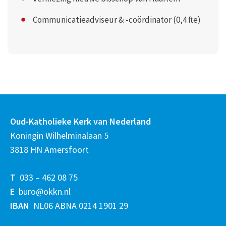
Communicatieadviseur & -coördinator (0,4 fte)
Oud-Katholieke Kerk van Nederland
Koningin Wilhelminalaan 5
3818 HN Amersfoort
T
033 – 462 08 75
E
buro@okkn.nl
IBAN
NL06 ABNA 0214 1901 29