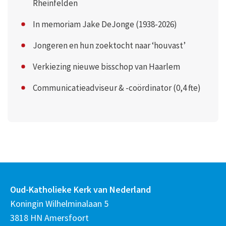
Rheinfelden
In memoriam Jake DeJonge (1938-2026)
Jongeren en hun zoektocht naar ‘houvast’
Verkiezing nieuwe bisschop van Haarlem
Communicatieadviseur & -coördinator (0,4 fte)
Oud-Katholieke Kerk van Nederland
Koningin Wilhelminalaan 5
3818 HN Amersfoort