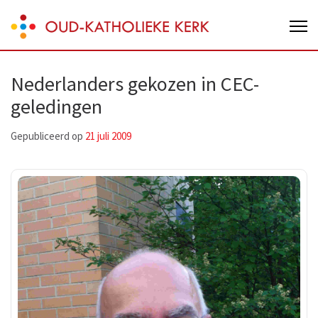
Skip
Oud-Katholieke Kerk van Nederland
to
content
(Press
Nederlanders gekozen in CEC-
Enter)
geledingen
Gepubliceerd op
21 juli 2009