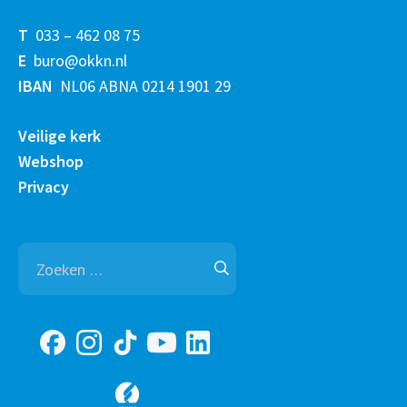
T
033 – 462 08 75
E
buro@okkn.nl
IBAN
NL06 ABNA 0214 1901 29
Veilige kerk
Webshop
Privacy
Zoeken
naar: