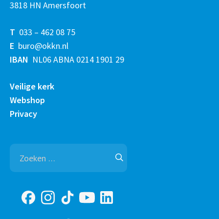
3818 HN Amersfoort
T
033 – 462 08 75
E
buro@okkn.nl
IBAN
NL06 ABNA 0214 1901 29
Veilige kerk
Webshop
Privacy
Zoeken
naar: