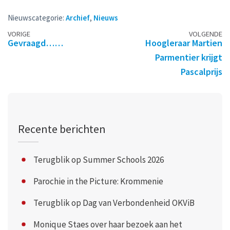
Nieuwscategorie:
Archief
,
Nieuws
Berichtennavigatie
VORIGE
VOLGENDE
Gevraagd……
Hoogleraar Martien
Parmentier krijgt
Pascalprijs
Recente berichten
Terugblik op Summer Schools 2026
Parochie in the Picture: Krommenie
Terugblik op Dag van Verbondenheid OKViB
Monique Staes over haar bezoek aan het