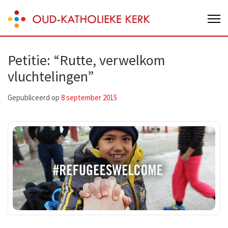
Skip
Oud-Katholieke Kerk van Nederland
to
content
(Press
Petitie: “Rutte, verwelkom
Enter)
vluchtelingen”
Gepubliceerd op
8 september 2015