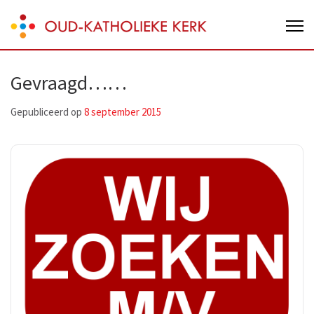
Skip
Oud-Katholieke Kerk van Nederland
to
content
(Press
Gevraagd……
Enter)
Gepubliceerd op
8 september 2015