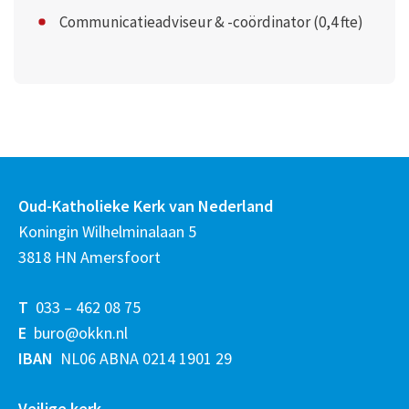
Communicatieadviseur & -coördinator (0,4 fte)
Oud-Katholieke Kerk van Nederland
Koningin Wilhelminalaan 5
3818 HN Amersfoort
T
033 – 462 08 75
E
buro@okkn.nl
IBAN
NL06 ABNA 0214 1901 29
Veilige kerk