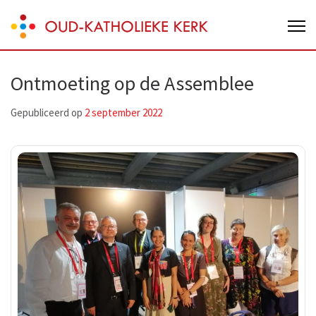
Skip
Oud-Katholieke Kerk van Nederland
to
content
(Press
Ontmoeting op de Assemblee
Enter)
Gepubliceerd op
2 september 2022