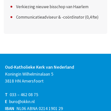
Verkiezing nieuwe bisschop van Haarlem
Communicatieadviseur & -coördinator (0,4 fte)
Oud-Katholieke Kerk van Nederland
Koningin Wilhelminalaan 5
3818 HN Amersfoort
T
033 – 462 08 75
E
buro@okkn.nl
IBAN
NL06 ABNA 0214 1901 29