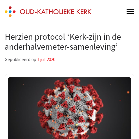
Skip
Oud-Katholieke Kerk van Nederland
to
content
(Press
Herzien protocol ‘Kerk-zijn in de
Enter)
anderhalvemeter-samenleving’
Gepubliceerd op
1 juli 2020