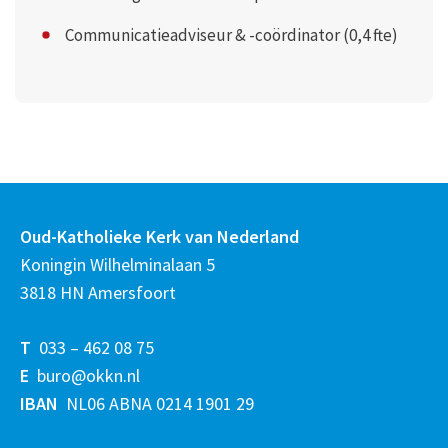
Communicatieadviseur & -coördinator (0,4 fte)
Oud-Katholieke Kerk van Nederland
Koningin Wilhelminalaan 5
3818 HN Amersfoort
T
033 – 462 08 75
E
buro@okkn.nl
IBAN
NL06 ABNA 0214 1901 29