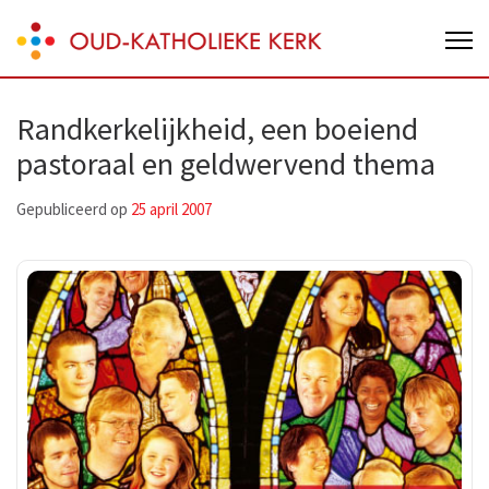
Skip
Oud-Katholieke Kerk van Nederland
to
content
(Press
Randkerkelijkheid, een boeiend
Enter)
pastoraal en geldwervend thema
Gepubliceerd op
25 april 2007