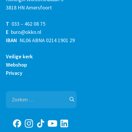
3818 HN Amersfoort
T
033 – 462 08 75
E
buro@okkn.nl
IBAN
NL06 ABNA 0214 1901 29
Veilige kerk
Webshop
Privacy
Zoeken
naar: