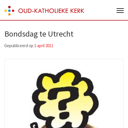
Skip
Oud-Katholieke Kerk van Nederland
to
content
(Press
Bondsdag te Utrecht
Enter)
Gepubliceerd op
1 april 2011