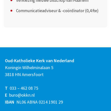
Verkiezing nieuwe bisschop van Haarlem
Communicatieadviseur & -coördinator (0,4 fte)
Oud-Katholieke Kerk van Nederland
Koningin Wilhelminalaan 5
3818 HN Amersfoort
T
033 – 462 08 75
E
buro@okkn.nl
IBAN
NL06 ABNA 0214 1901 29