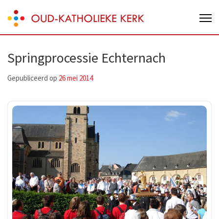
Skip
Oud-Katholieke Kerk van Nederland
to
content
(Press
Springprocessie Echternach
Enter)
Gepubliceerd op
26 mei 2014