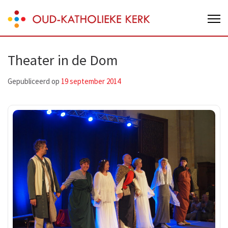
Skip
Oud-Katholieke Kerk van Nederland
to
content
(Press
Theater in de Dom
Enter)
Gepubliceerd op
19 september 2014