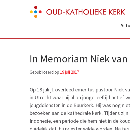
Skip
Oud-Katholieke Kerk
to
content
Actu
(Press
Enter)
In Memoriam Niek van
Gepubliceerd op
19 juli 2017
Op 18 juli jl. overleed emeritus pastoor Niek v
in Utrecht waar hij al op jonge leeftijd actief
jeugddiensten in de Buurkerk. Hij was nog nie
bezoeken aan de kathedrale kerk. Tijdens zijn
Indonesië, een periode die hem niet in de koud
duidelijk dat hij priester wilde worden. Na ter