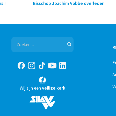
s !
Bisschop Joachim Vobbe overleden
Zoeken
naar:
B
E
A
V
Wij zijn een
veilige kerk