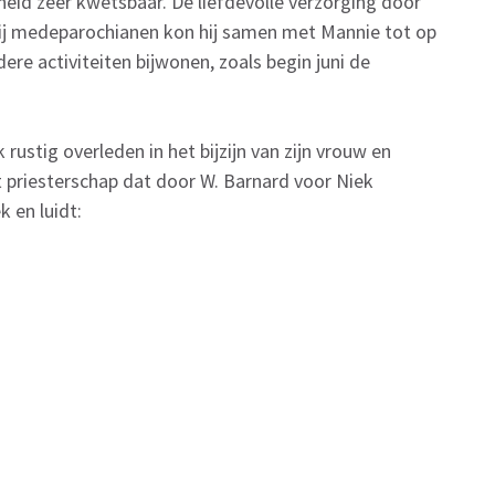
dheid zeer kwetsbaar. De liefdevolle verzorging door
ij medeparochianen kon hij samen met Mannie tot op
ere activiteiten bijwonen, zoals begin juni de
 rustig overleden in het bijzijn van zijn vrouw en
t priesterschap dat door W. Barnard voor Niek
k en luidt: