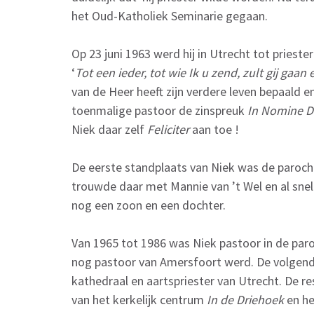
het Oud-Katholiek Seminarie gegaan.
Op 23 juni 1963 werd hij in Utrecht tot priest
‘
Tot een ieder, tot wie Ik u zend, zult gij gaan 
van de Heer heeft zijn verdere leven bepaald en
toenmalige pastoor de zinspreuk
In Nomine D
Niek daar zelf
Feliciter
aan toe !
De eerste standplaats van Niek was de paroch
trouwde daar met Mannie van ’t Wel en al sne
nog een zoon en een dochter.
Van 1965 tot 1986 was Niek pastoor in de paro
nog pastoor van Amersfoort werd. De volgende
kathedraal en aartspriester van Utrecht. De r
van het kerkelijk centrum
In de Driehoek
en he