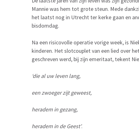
De laatste jaren van zijn leven was zijn gezon
Mannie was hem tot grote steun. Mede dankz
het laatst nog in Utrecht ter kerke gaan en and
bisdomdag.
Na een risicovolle operatie vorige week, is Niek
kinderen. Het slotcouplet van een lied over he
geschreven werd, bij zijn emeritaat, tekent Nie
‘die al uw leven lang,
een zwoeger zijt geweest,
heradem in gezang,
heradem in de Geest’
.