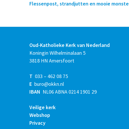
Flessenpost, strandjutten en mooie monster
Oud-Katholieke Kerk van Nederland
Koningin Wilhelminalaan 5
3818 HN Amersfoort
T
033 – 462 08 75
E
buro@okkn.nl
IBAN
NL06 ABNA 0214 1901 29
Veilige kerk
Webshop
Privacy