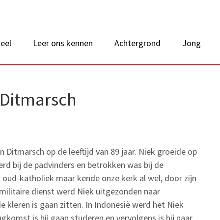
 van Nederland
eel
Leer ons kennen
Achtergrond
Jong
 Ditmarsch
an Ditmarsch op de leeftijd van 89 jaar. Niek groeide op
 werd bij de padvinders en betrokken was bij de
t oud-katholiek maar kende onze kerk al wel, door zijn
 militaire dienst werd Niek uitgezonden naar
e kleren is gaan zitten. In Indonesië werd het Niek
ugkomst is hij gaan studeren en vervolgens is hij naar