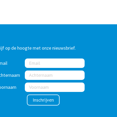
lijf op de hoogte met onze nieuwsbrief.
mail
chternaam
oornaam
Inschrijven