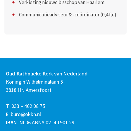
Verkiezing nieuwe bisschop van Haarlem
Communicatieadviseur & -coördinator (0,4 fte)
Oud-Katholieke Kerk van Nederland
Koningin Wilhelminalaan 5
3818 HN Amersfoort
T
033 – 462 08 75
E
buro@okkn.nl
IBAN
NL06 ABNA 0214 1901 29