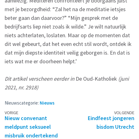
aanwezig. Mediteren confronteert je doorgaans juist
met je bezorgdheid: “Zal het na de meditatie ietsjes
beter gaan dan daarvoor?” “Mijn gesprek met de
bedrijfsarts liep niet zoals ik wilde.” Je wilt natuurlijk
niets achterlaten, loslaten. Maar op de momenten dat
dit wel gebeurt, dat het even echt stil wordt, ontdek ik
dat mijn diepste identiteit veilig geborgen is. En dat is
iets wat me er doorheen helpt.’
Dit artikel verscheen eerder in
De Oud-Katholiek
(juni
2021, nr. 2918)
Nieuwscategorie:
Nieuws
Berichtennavigatie
VORIGE
VOLGENDE
Nieuw convenant
Eindfeest jongeren
meldpunt seksueel
bisdom Utrecht
misbruik ondertekend