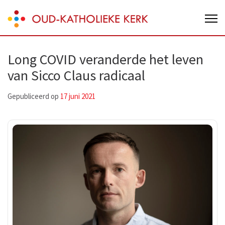
Skip
Oud-Katholieke Kerk van Nederland
to
content
(Press
Long COVID veranderde het leven
Enter)
van Sicco Claus radicaal
Gepubliceerd op
17 juni 2021