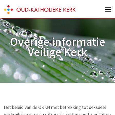
Skip
Oud-Katholieke Kerk van Nederland
to
content
(Press
Enter)
Overige informatie
Veilige Kerk
Het beleid van de OKKN met betrekking tot seksueel
misbruik in pastorale relaties is, kort gezegd, gericht op